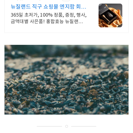
뉴질랜드 직구 쇼핑몰 엔지팜 회원
가입시 적립급 바로 지급
365일 초저가, 100% 정품, 증정, 행사,
금액대별 사은품! 홍합효능 뉴질랜드
건강식품 구매대행 쇼핑몰! 믿을 수 있
는 뉴질랜드의 건강을 보내드립니다.