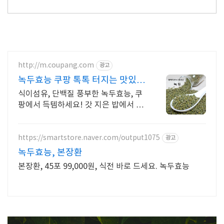
http://m.coupang.com
광고
녹두효능 쿠팡 톡톡 터지는 맛있는
잡곡밥
식이섬유, 단백질 풍부한 녹두효능, 쿠
팡에서 득템하세요! 갓 지은 밥에서 풍
기는 구수한 향! 일반잡곡류, 밥맛을 더
해보세요.
https://smartstore.naver.com/output1075
광고
녹두효능, 본장환
본장환, 45포 99,000원, 식전 바로 드세요. 녹두효능