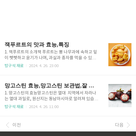
잭푸르트의 맛과 효능,특징
1. 잭푸르트의 소개잭 푸르트는 뽕 나무과에 속하고 잎
이 뻣뻣하고 윤기가 나며, 과실과 종자를 먹을 수 있습
니다. 열매의 무게는 32kg 정도 나간다고 합니다. 잭 프
방구석 재료
2024. 4. 26. 23:00
루트의 무게를 보면 알겠지만 이 과일은 열대지역에서
자라는 대형과일로, 인도 서남단 서부 가트 지역 열대
우림이 원산지로 알려져 있습니다. 이 지역에서 인도의
망고스틴 효능,망고스틴 보관법,잘 익은 망고스틴 고르는 법
다른 지역으로 퍼져나갔습니다 인도 지역에서 3000~6
000년 전에 재배되었다는 고고학적 자료들이 있다고
1. 망고스틴의 효능망고스틴은 열대 지역에서 자라나
합니다. 이후 인도네시아, 말레이시아, 필리핀, 태국 등
는 열대 과일로, 원산지는 동남아시아로 알려져 있습니
의 동남아시아의 열대 지역으로 전파되어 재배되었습
다. 주로 인도네시아, 말레이시아, 필리핀, 태국 등의 연
방구석 재료
2024. 4. 26. 11:00
니다. 그러면서 포르투갈 상인들이 1498년 인도 서남
대 지역에서 재배되고 있습니다. 망고스틴의 원산지는
단에 도착했을 때 아시아 이외의 지역으로 전파시킨 것
정확히 알려진 것은 아니지만, 인도네시아의 수도 자카
으로 보이며 1700년대 초반에 열대 아프리카, 브라질,
르타 근처에 위치한 생산지로 알려진 지역이 많습니다.
이전
다음
카리브해, 중남..
이 과일은 열대 지역의 다습하고 따뜻한 기후에서 잘 자
라며, 고온 다습한 환경을 선호합니다. 또한, 적당한 강