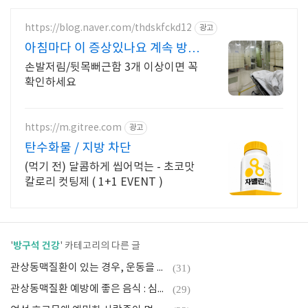
https://blog.naver.com/thdskfckd12
광고
아침마다 이 증상있나요 계속 방치
하시면 큰일납니다.
손발저림/뒷목뻐근함 3개 이상이면 꼭
확인하세요
https://m.gitree.com
광고
탄수화물 / 지방 차단
(먹기 전) 달콤하게 씹어먹는 - 초코맛
칼로리 컷팅제 ( 1+1 EVENT )
방구석 건강
'
' 카테고리의 다른 글
관상동맥질환이 있는 경우, 운동을 해도 괜찮을까?
(31)
관상동맥질환 예방에 좋은 음식 : 심혈관 건강을 지키는 식단
(29)