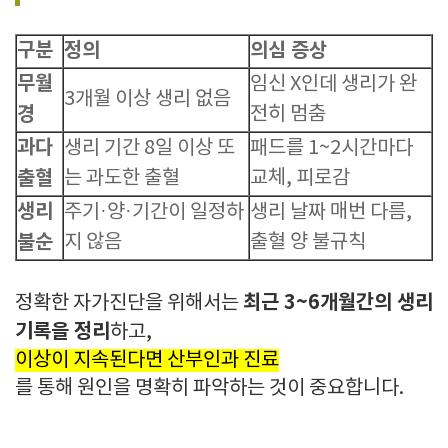
구분
정의
의심 증상
무월
임신 X인데 생리가 완
3개월 이상 생리 없음
경
전히 멈춤
과다
생리 기간 8일 이상 또
패드를 1~2시간마다
출혈
는 과도한 출혈
교체, 피로감
생리
주기·양·기간이 일정하
생리 날짜 매번 다름,
불순
지 않음
출혈 양 불규칙
최근 3~6개월간의 생리
정확한 자가진단을 위해서는
기록을 정리
하고,
이상이 지속된다면 산부인과 진료
를 통해 원인을 명확히 파악하는 것이 중요합니다.