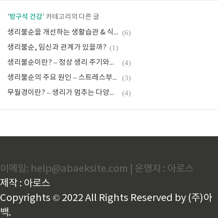
방구석 건강
'
' 카테고리의 다른 글
생리불순을 개선하는 생활습관 & 식습관
(6)
생리불순, 임신과 관계가 있을까?
(1)
생리불순이란? – 정상 생리 주기와의 차이
(4)
생리불순의 주요 원인 – 스트레스부터 질환까지
(3)
무월경이란? – 생리가 멈추는 다양한 이유
(4)
이메일: help@abaeksite.com | 운영자 : 아로스
제작 : 아로스
Copyrights © 2022 All Rights Reserved by (주)아
백.