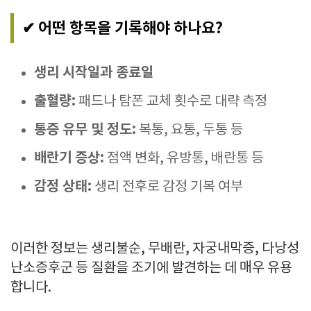
✔ 어떤 항목을 기록해야 하나요?
생리 시작일과 종료일
출혈량:
패드나 탐폰 교체 횟수로 대략 측정
통증 유무 및 정도:
복통, 요통, 두통 등
배란기 증상:
점액 변화, 유방통, 배란통 등
감정 상태:
생리 전후로 감정 기복 여부
이러한 정보는 생리불순, 무배란, 자궁내막증, 다낭성
난소증후군 등 질환을 조기에 발견하는 데 매우 유용
합니다.