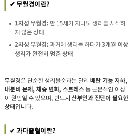
✔ 무월경이란?
1차성 무월경:
만 15세가 지나도 생리를 시작하
지 않은 상태
2차성 무월경:
3개월 이상
과거에 생리를 하다가
생리가 완전히 멈춘 상태
배란 기능 저하,
무월경은 단순한 생리불순과는 달리
내분비 문제, 체중 변화, 스트레스
등 근본적인 이상
산부인과 진단이 필요한
이 원인일 수 있으며, 반드시
상태
입니다.
✔ 과다출혈이란?