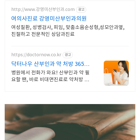
http://www.강영미산부인과.com
광고
여의사진료 강영미산부인과의원
여성질환, 성병검사, 피임, 맞춤소음순성형,성모안과옆,
친절하고 전문적인 상담과진료
https://doctornow.co.kr
광고
닥터나우 산부인과 약 처방 365일
24시간 진료가능
병원에서 전화가 와요! 산부인과 약 필
요할 땐, 바로 비대면진료로 약처방 받
으세요