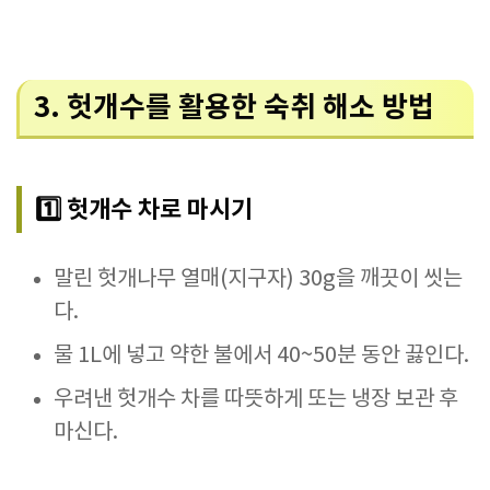
3. 헛개수를 활용한 숙취 해소 방법
1️⃣ 헛개수 차로 마시기
말린 헛개나무 열매(지구자) 30g을 깨끗이 씻는
다.
물 1L에 넣고 약한 불에서 40~50분 동안 끓인다.
우려낸 헛개수 차를 따뜻하게 또는 냉장 보관 후
마신다.