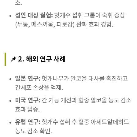
소.
성인 대상 실험:
헛개수 섭취 그룹이 숙취 증상
(두통, 메스꺼움, 피로감) 완화 효과 경험.
📌 2. 해외 연구 사례
일본 연구:
헛개나무가 알코올 대사를 촉진하고
간세포 손상을 억제.
미국 연구:
간 기능 개선과 혈중 알코올 농도 감소
효과 입증.
유럽 연구:
헛개수 섭취 후 혈중 아세트알데히드
농도 감소 확인.